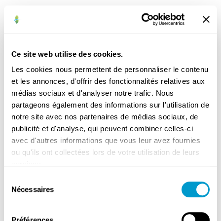
Bibliothèque
Commerces
Ce site web utilise des cookies.
et
Les cookies nous permettent de personnaliser le contenu
indépendants
et les annonces, d'offrir des fonctionnalités relatives aux
Cultes
médias sociaux et d'analyser notre trafic. Nous
Enseignement
partageons également des informations sur l'utilisation de
Médical
notre site avec nos partenaires de médias sociaux, de
publicité et d'analyse, qui peuvent combiner celles-ci
avec d'autres informations que vous leur avez fournies
ou qu'ils ont collectées lors de votre utilisation de leurs
services.
Sélection
Gardes
Nécessaires
du
médicales
consentement
Hôpitaux
et
Préférences