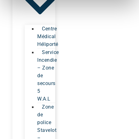
Centre
Médical
Héliporté
Service
Incendie
– Zone
de
secours
5
W.A.L
Zone
de
police
Stavelot
–