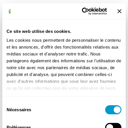
Bibliothèque
Commerces
Ce site web utilise des cookies.
et
Les cookies nous permettent de personnaliser le contenu
indépendants
et les annonces, d'offrir des fonctionnalités relatives aux
Cultes
médias sociaux et d'analyser notre trafic. Nous
Enseignement
partageons également des informations sur l'utilisation de
Médical
notre site avec nos partenaires de médias sociaux, de
publicité et d'analyse, qui peuvent combiner celles-ci
avec d'autres informations que vous leur avez fournies
ou qu'ils ont collectées lors de votre utilisation de leurs
services.
Sélection
Gardes
Nécessaires
du
médicales
consentement
Hôpitaux
et
Préférences