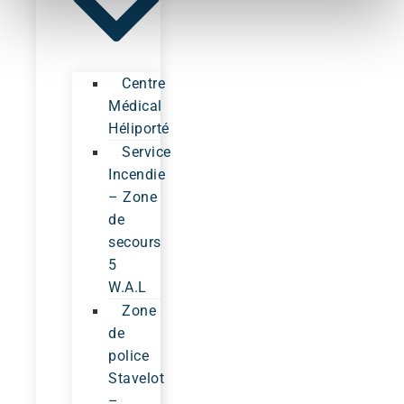
Centre
Médical
Héliporté
Service
Incendie
– Zone
de
secours
5
W.A.L
Zone
de
police
Stavelot
–