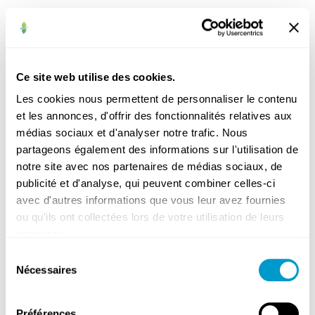
Bibliothèque
Commerces
Ce site web utilise des cookies.
et
Les cookies nous permettent de personnaliser le contenu
indépendants
et les annonces, d'offrir des fonctionnalités relatives aux
Cultes
médias sociaux et d'analyser notre trafic. Nous
Enseignement
partageons également des informations sur l'utilisation de
Médical
notre site avec nos partenaires de médias sociaux, de
publicité et d'analyse, qui peuvent combiner celles-ci
avec d'autres informations que vous leur avez fournies
ou qu'ils ont collectées lors de votre utilisation de leurs
services.
Sélection
Gardes
Nécessaires
du
médicales
consentement
Hôpitaux
et
Préférences