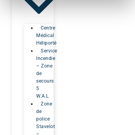
Centre
Médical
Héliporté
Service
Incendie
– Zone
de
secours
5
W.A.L
Zone
de
police
Stavelot
–