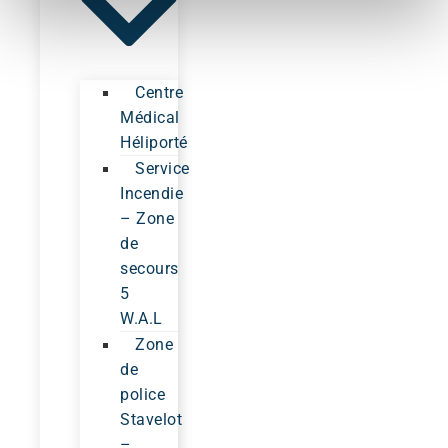
Centre
Médical
Héliporté
Service
Incendie
– Zone
de
secours
5
W.A.L
Zone
de
police
Stavelot
–