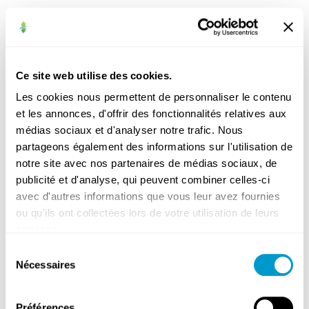
Bibliothèque
Commerces
Ce site web utilise des cookies.
et
Les cookies nous permettent de personnaliser le contenu
indépendants
et les annonces, d'offrir des fonctionnalités relatives aux
Cultes
médias sociaux et d'analyser notre trafic. Nous
Enseignement
partageons également des informations sur l'utilisation de
Médical
notre site avec nos partenaires de médias sociaux, de
publicité et d'analyse, qui peuvent combiner celles-ci
avec d'autres informations que vous leur avez fournies
ou qu'ils ont collectées lors de votre utilisation de leurs
services.
Sélection
Gardes
Nécessaires
du
médicales
consentement
Hôpitaux
et
Préférences