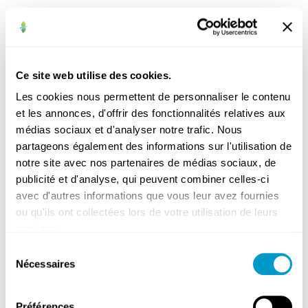
Bibliothèque
Commerces
Ce site web utilise des cookies.
et
Les cookies nous permettent de personnaliser le contenu
indépendants
et les annonces, d'offrir des fonctionnalités relatives aux
Cultes
médias sociaux et d'analyser notre trafic. Nous
Enseignement
partageons également des informations sur l'utilisation de
Médical
notre site avec nos partenaires de médias sociaux, de
publicité et d'analyse, qui peuvent combiner celles-ci
avec d'autres informations que vous leur avez fournies
ou qu'ils ont collectées lors de votre utilisation de leurs
services.
Sélection
Gardes
Nécessaires
du
médicales
consentement
Hôpitaux
et
Préférences