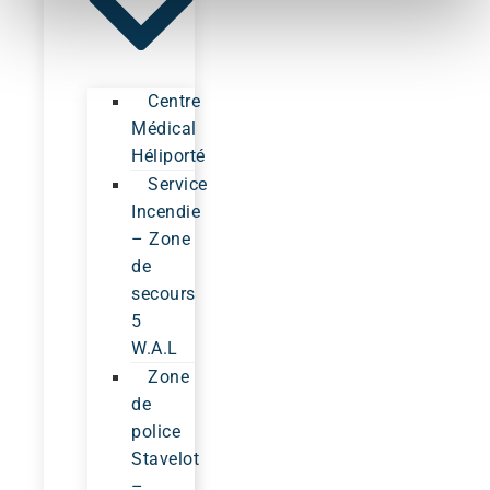
Centre
Médical
Héliporté
Service
Incendie
– Zone
de
secours
5
W.A.L
Zone
de
police
Stavelot
–